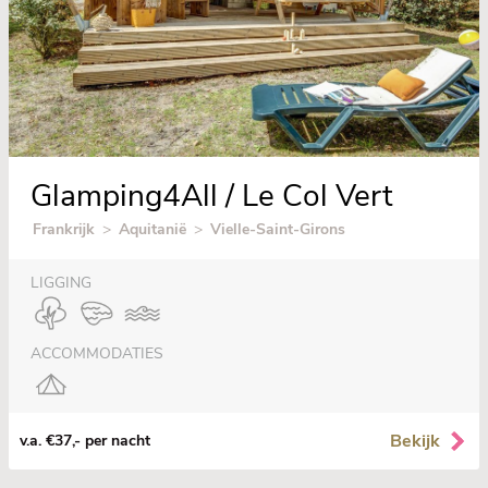
Glamping4All / Le Col Vert
Frankrijk
>
Aquitanië
>
Vielle-Saint-Girons
LIGGING
ACCOMMODATIES
Bekijk
v.a. €37,- per nacht