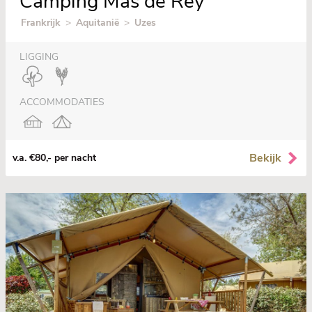
Camping Mas de Rey
Frankrijk
>
Aquitanië
>
Uzes
LIGGING
ACCOMMODATIES
Bekijk
v.a. €80,- per nacht