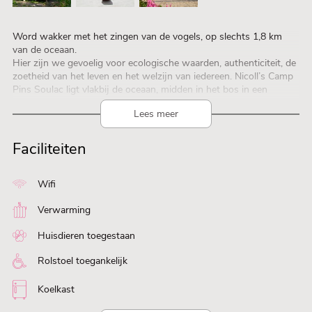
Word wakker met het zingen van de vogels, op slechts 1,8 km
van de oceaan.
Hier zijn we gevoelig voor ecologische waarden, authenticiteit, de
zoetheid van het leven en het welzijn van iedereen. Nicoll’s Camp
Pins Soulac ligt vlakbij de oceaan, midden in het bos in een
ongerepte natuur.
Lees meer
Er zijn 150 plaatsen, waarvan 75 huuraccommodaties en 84
plaatsen midden in een prachtig bos van pijnbomen en eiken.
Tussen stacaravans, Amazon-tenten, hutten en lodges is er voor
Faciliteiten
elk wat wils en voor elk budget.
Een vredige en vriendelijke sfeer die zich uitstrekt over 4,2 ha. De
camping is volledig autovrij.
Wifi
Laat u verleiden door een verblijf in een SWEETFLOWER of een
DUNE: charme en privacy gegarandeerd in deze ruime houten
Verwarming
lodge op palen. Moderne binnenatmosfeer in pastelkleuren.
Comfort XL!
Huisdieren toegestaan
Rolstoel toegankelijk
Koelkast