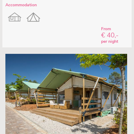
Accommodation
From
€ 40,-
per night