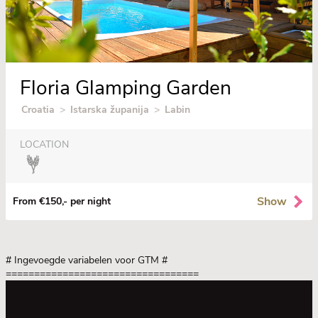
Floria Glamping Garden
Croatia
>
Istarska županija
>
Labin
LOCATION
Show
From €150,- per night
# Ingevoegde variabelen voor GTM
#
==================================